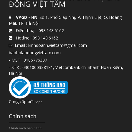
ĐỘNG VIỆT TÂM
VPGD - HN
: Số 1, Phố Giáp Nhị, P. Thịnh Liệt, Q. Hoàng
Mai, TP. Hà Nội
Điện thoại :
098.148.6162
Hotline :
098.148.6162
Email : kinhdoanh.viettam@gmail.com
baoholaodongviettam.com
- MST : 0106776307
- STK : 0301000338181, Vietcombank chi nhánh Hoàn Kiếm,
Hà Nội
Cung cấp bởi
Sapo
Chính sách
Chính sách bảo hành