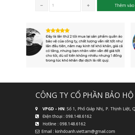
Thêm vào 
CÔNG TY CỔ PHẦN BẢO HỘ
VPGD - HN
: Số 1, Phố Giáp Nhị, P. Thịnh Liệt,
Điện thoại :
098.148.6162
Hotline :
098.148.6162
Email : kinhdoanh.viettam@gmail.com