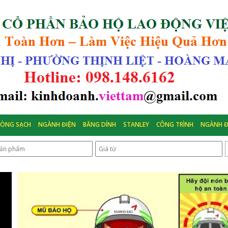
HÒNG SẠCH
NGÀNH ĐIỆN
BĂNG DÍNH
STANLEY
CÔNG TRÌNH
NGÀNH Đ