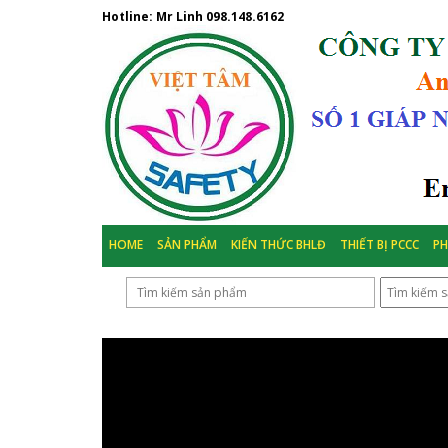
Hotline: Mr Linh
098.148.6162
HOME
SẢN PHẨM
KIẾN THỨC BHLĐ
THIẾT BỊ PCCC
P