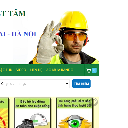
ẶC THÙ
VIDEO
LIÊN HỆ
ÁO MƯA RANDO
0
TÌM KIẾM