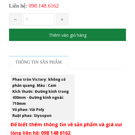
Liên hệ:
098.148.6162
Thêm vào giỏ hàng
THÔNG TIN SẢN PHẨM
Phao tròn Victory: không có
phản quang. Màu : Cam
Kích thước: Đường kính trong
430mm - Đường kính ngoài:
710mm
Vỏ phao: Vải Poly
Ruột phao: Stysopon
Để biết thêm thông tin về sản phẩm và giá vui
lòng liên hệ: 098 148 6162