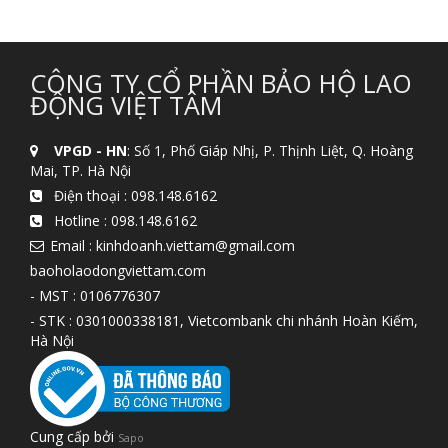
CÔNG TY CỔ PHẦN BẢO HỘ LAO
ĐỘNG VIỆT TÂM
VPGD - HN
: Số 1, Phố Giáp Nhị, P. Thịnh Liệt, Q. Hoàng
Mai, TP. Hà Nội
Điện thoại :
098.148.6162
Hotline :
098.148.6162
Email : kinhdoanh.viettam@gmail.com
baoholaodongviettam.com
- MST : 0106776307
- STK : 0301000338181, Vietcombank chi nhánh Hoàn Kiếm,
Hà Nội
Cung cấp bởi
Sapo