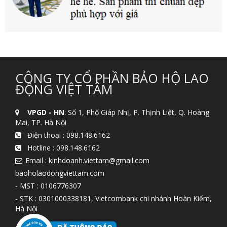
CÔNG TY CỔ PHẦN BẢO HỘ LAO
ĐỘNG VIỆT TÂM
VPGD - HN
: Số 1, Phố Giáp Nhị, P. Thịnh Liệt, Q. Hoàng
Mai, TP. Hà Nội
Điện thoại :
098.148.6162
Hotline :
098.148.6162
Email : kinhdoanh.viettam@gmail.com
baoholaodongviettam.com
- MST : 0106776307
- STK : 0301000338181, Vietcombank chi nhánh Hoàn Kiếm,
Hà Nội