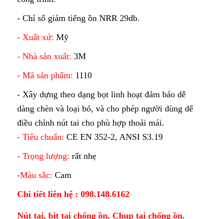
- Chỉ số giảm tiếng ồn NRR 29db.
- Xuất xứ:
Mỹ
- Nhà sản xuất:
3M
- Mã sản phẩm:
1110
- Xây dựng theo dạng bọt linh hoạt đảm bảo dễ
dàng chèn và loại bỏ, và cho phép người dùng dể
điều chỉnh nút tai cho phù hợp thoải mái.
- Tiêu chuẩn:
CE EN 352-2, ANSI S3.19
- Trọng lượng:
rất nhẹ
-Màu sắc:
Cam
Chi tiết liên hệ : 098.148.6162
Nút tai, bịt tai chống ồn, Chụp tai chống ồn.