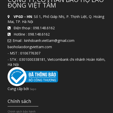
ĐỘNG VIỆT TÂM
VPGD - HN
: Số 1, Phố Giáp Nhị, P. Thịnh Liệt, Q. Hoàng
Mai, TP. Hà Nội
Điện thoại :
098.148.6162
Hotline :
098.148.6162
Email : kinhdoanh.viettam@gmail.com
baoholaodongviettam.com
- MST : 0106776307
- STK : 0301000338181, Vietcombank chi nhánh Hoàn Kiếm,
Hà Nội
Cung cấp bởi
Sapo
Chính sách
Chính sách bảo hành