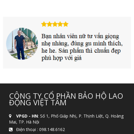
CÔNG TY CỔ PHẦN BẢO HỘ LAO
ĐỘNG VIỆT TÂM
VPGD - HN
: Số 1, Phố Giáp Nhị, P. Thịnh Liệt, Q. Hoàng
Mai, TP. Hà Nội
Điện thoại :
098.148.6162