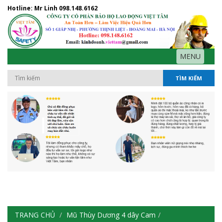
Hotline: Mr Linh
098.148.6162
MENU
TÌM KIẾM
TRANG CHỦ
Mũ Thùy Dương 4 dây Cam