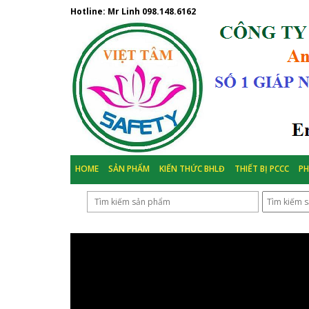
Hotline: Mr Linh
098.148.6162
HOME
SẢN PHẨM
KIẾN THỨC BHLĐ
THIẾT BỊ PCCC
P