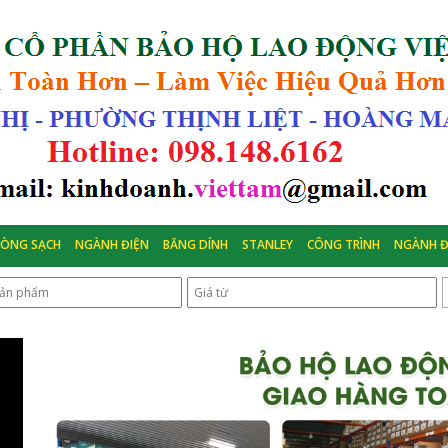
HÒNG SẠCH
NGÀNH ĐIỆN
BĂNG DÍNH
STANLEY
CÔNG TRÌNH
NGÀNH Đ