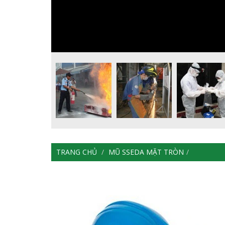
TRANG CHỦ
MŨ SSEDA MẶT TRÒN