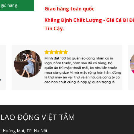
giỏ hàng
Giao hàng toàn quốc
Khẳng Định Chất Lượng - Giá Cả Đi Đ
Tin Cậy.
 LAO ĐỘNG VIỆT TÂM
 Q. Hoàng Mai, TP. Hà Nội