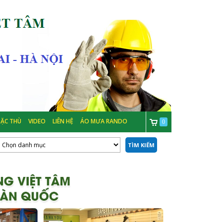
ẶC THÙ
VIDEO
LIÊN HỆ
ÁO MƯA RANDO
0
TÌM KIẾM