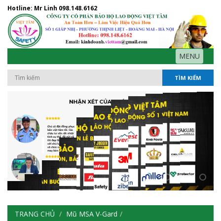
Hotline: Mr Linh
098.148.6162
MENU
TÌM KIẾM
TRANG CHỦ
Mũ MSA V-Gard