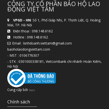
CÔNG TY CỔ PHẦN BẢO HỘ LAO
ĐỘNG VIỆT TÂM
VPGD - HN
: Số 1, Phố Giáp Nhị, P. Thịnh Liệt, Q. Hoàng
Mai, TP. Hà Nội
Điện thoại :
098.148.6162
Hotline :
098.148.6162
Email : kinhdoanh.viettam@gmail.com
baoholaodongviettam.com
- MST : 0106776307
- STK : 0301000338181, Vietcombank chi nhánh Hoàn Kiếm,
Hà Nội
Cung cấp bởi
Sapo
Chính sách