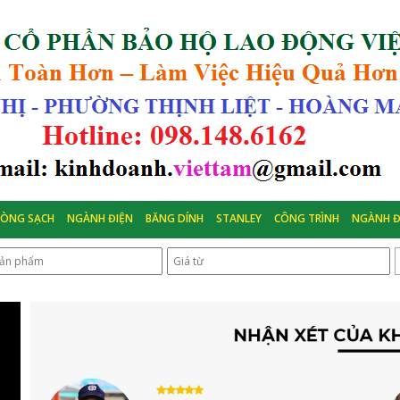
HÒNG SẠCH
NGÀNH ĐIỆN
BĂNG DÍNH
STANLEY
CÔNG TRÌNH
NGÀNH Đ