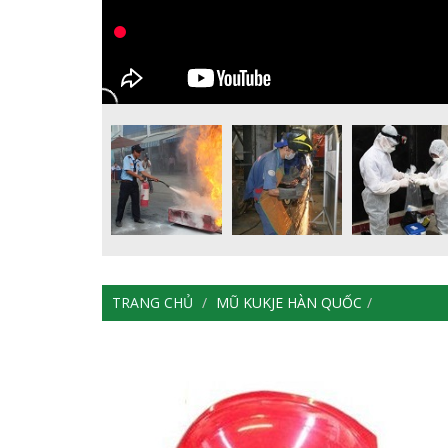
TRANG CHỦ
MŨ KUKJE HÀN QUỐC