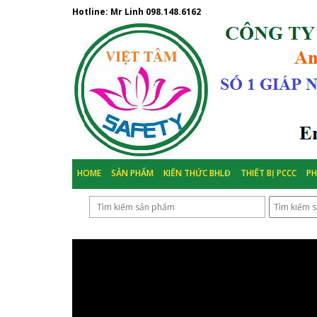
Hotline: Mr Linh
098.148.6162
HOME
SẢN PHẨM
KIẾN THỨC BHLĐ
THIẾT BỊ PCCC
P