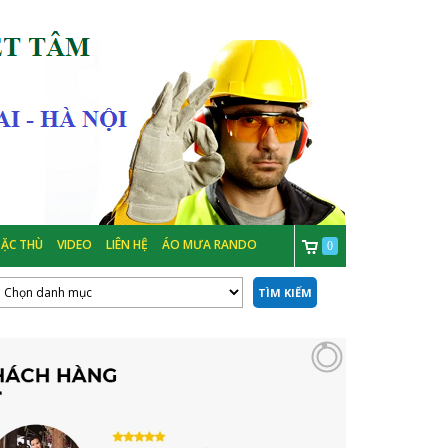
ẶC THÙ
VIDEO
LIÊN HỆ
ÁO MƯA RANDO
0
TÌM KIẾM