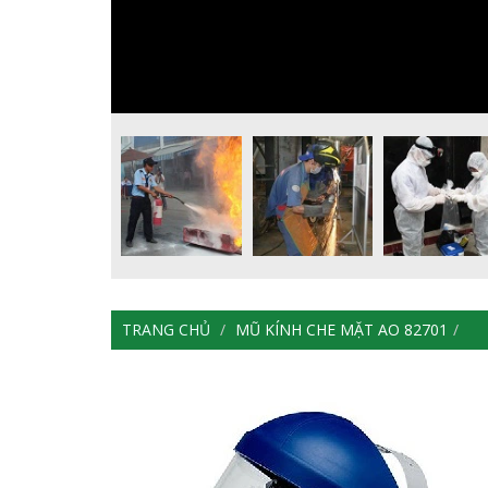
TRANG CHỦ
MŨ KÍNH CHE MẶT AO 82701