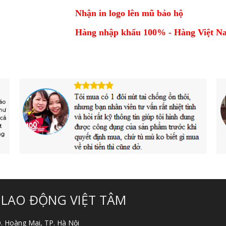
Nhận in logo lên mũ bảo hộ
Hàng nhập khẩu 100% - Hàng Việt Na
 LAO ĐỘNG VIỆT TÂM
 Q. Hoàng Mai, TP. Hà Nội