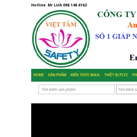
Hotline: Mr Linh
098.148.6162
HOME
SẢN PHẨM
KIẾN THỨC BHLĐ
THIẾT BỊ PCCC
P