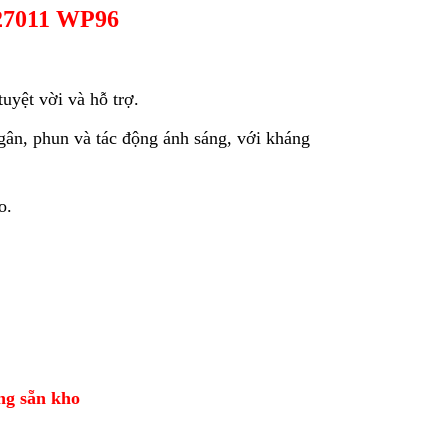
27011 WP96
tuyệt vời và hỗ trợ.
gân, phun và tác động ánh sáng, với kháng
o.
àng sẵn kho