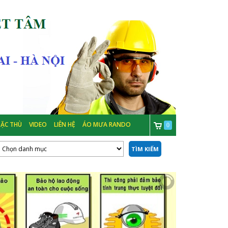
ẶC THÙ
VIDEO
LIÊN HỆ
ÁO MƯA RANDO
0
TÌM KIẾM