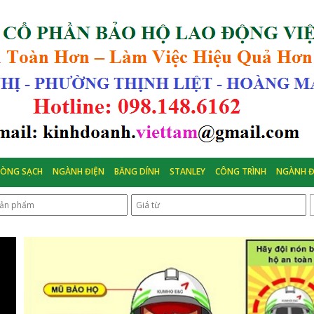
HÒNG SẠCH
NGÀNH ĐIỆN
BĂNG DÍNH
STANLEY
CÔNG TRÌNH
NGÀNH Đ