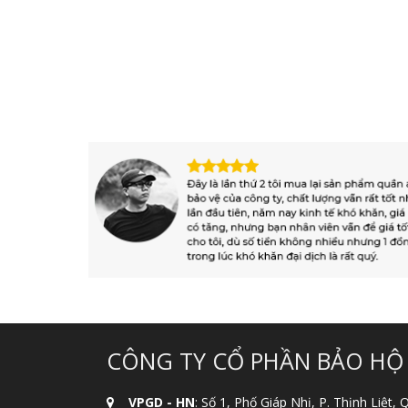
CÔNG TY CỔ PHẦN BẢO HỘ
VPGD - HN
: Số 1, Phố Giáp Nhị, P. Thịnh Liệt,