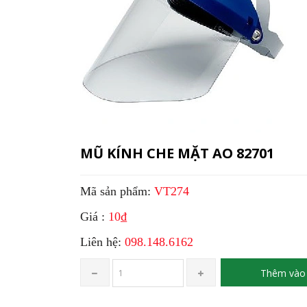
MŨ KÍNH CHE MẶT AO 82701
Mã sản phẩm:
VT274
Giá :
10₫
Liên hệ:
098.148.6162
Thêm vào 