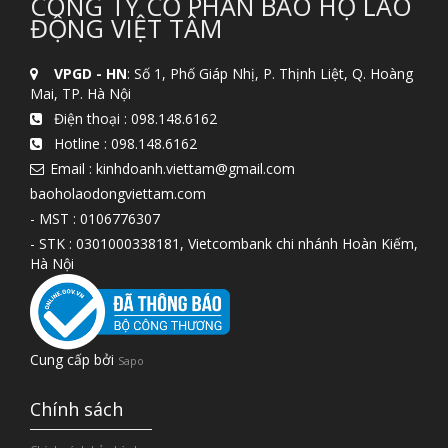
CÔNG TY CỔ PHẦN BẢO HỘ LAO
ĐỘNG VIỆT TÂM
VPGD - HN
: Số 1, Phố Giáp Nhị, P. Thịnh Liệt, Q. Hoàng
Mai, TP. Hà Nội
Điện thoại :
098.148.6162
Hotline :
098.148.6162
Email : kinhdoanh.viettam@gmail.com
baoholaodongviettam.com
- MST : 0106776307
- STK : 0301000338181, Vietcombank chi nhánh Hoàn Kiếm,
Hà Nội
Cung cấp bởi
Sapo
Chính sách