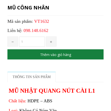
MŨ CÔNG NHÂN
Mã sản phẩm:
VT1632
Liên hệ:
098.148.6162
Thêm vào giỏ hàng
THÔNG TIN SẢN PHẨM
MŨ NHẬT QUANG NÚT CÀI L1
Chất liệu:
HDPE – ABS
Loại:
Không Có Núm Vặn