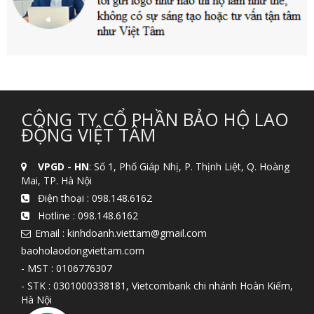
CÔNG TY CỔ PHẦN BẢO HỘ LAO
ĐỘNG VIỆT TÂM
VPGD - HN
: Số 1, Phố Giáp Nhị, P. Thịnh Liệt, Q. Hoàng
Mai, TP. Hà Nội
Điện thoại :
098.148.6162
Hotline :
098.148.6162
Email : kinhdoanh.viettam@gmail.com
baoholaodongviettam.com
- MST : 0106776307
- STK : 0301000338181, Vietcombank chi nhánh Hoàn Kiếm,
Hà Nội