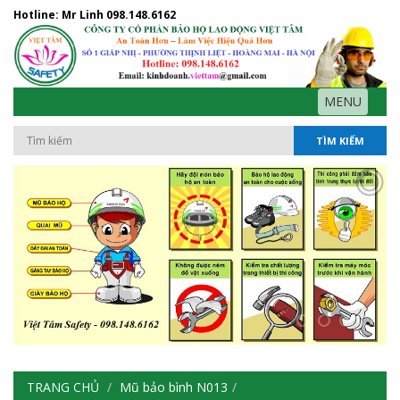
Hotline: Mr Linh
098.148.6162
MENU
TÌM KIẾM
TRANG CHỦ
Mũ bảo bình N013