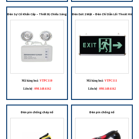
Đèn Sự Cố Khẩn Cấp – Thiết Bị Chiếu Sáng Dự Phòng Cho Hệ Thống PCCC
Đèn Exit 2 Mặt – Đèn Chỉ Dẫn Lối Thoát Hiểm 
Mã hàng hoá:
VTPC110
Mã hàng hoá:
VTPC111
Liên hệ
:
098.148.6162
Liên hệ
:
098.148.6162
Đèn pin chống cháy nổ
Đèn pin chống nổ