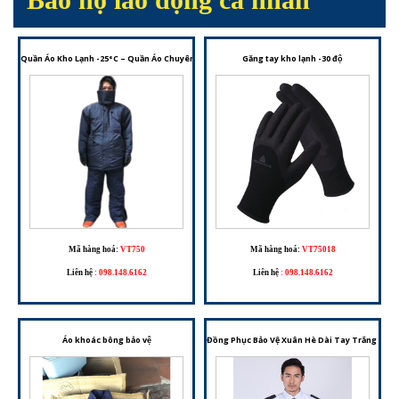
Quần Áo Kho Lạnh -25°C – Quần Áo Chuyên Dụng Giữ Nhiệt Cho Môi Trường Âm Sâu
Găng tay kho lạnh -30 độ
Mã hàng hoá:
VT750
Mã hàng hoá:
VT75018
Liên hệ
:
098.148.6162
Liên hệ
:
098.148.6162
Áo khoác bông bảo vệ
Đồng Phục Bảo Vệ Xuân Hè Dài Tay Trắng – Tr