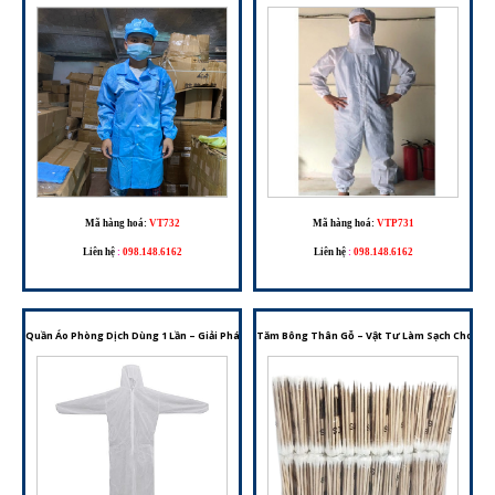
Mã hàng hoá:
VT732
Mã hàng hoá:
VTP731
Liên hệ
:
098.148.6162
Liên hệ
:
098.148.6162
Quần Áo Phòng Dịch Dùng 1 Lần – Giải Pháp Bảo Hộ Cho Môi Trường Y Tế Và Phòng Sạch
Tăm Bông Thân Gỗ – Vật Tư Làm Sạch Cho Phò