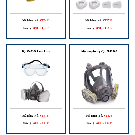
Mã hàng hoá:
VT3445
Mã hàng hoá:
VT4742
Liên hệ
:
098.148.6162
Liên hệ
:
098.148.6162
Bộ 3M6200 kèm kính
Mặt nạ phòng độc 3M6800
Mã hàng hoá:
VT4751
Mã hàng hoá:
VT476
Liên hệ
:
098.148.6162
Liên hệ
:
098.148.6162