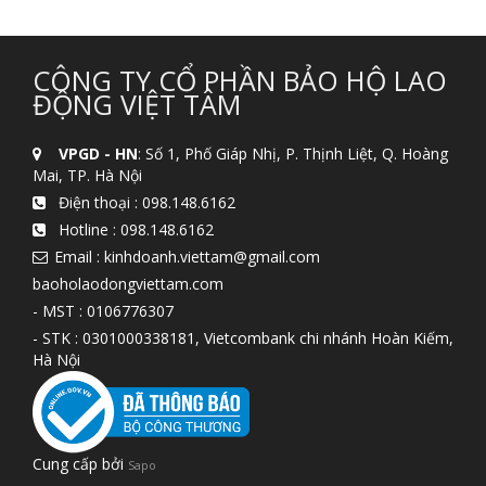
CÔNG TY CỔ PHẦN BẢO HỘ LAO
ĐỘNG VIỆT TÂM
VPGD - HN
: Số 1, Phố Giáp Nhị, P. Thịnh Liệt, Q. Hoàng
Mai, TP. Hà Nội
Điện thoại :
098.148.6162
Hotline :
098.148.6162
Email : kinhdoanh.viettam@gmail.com
baoholaodongviettam.com
- MST : 0106776307
- STK : 0301000338181, Vietcombank chi nhánh Hoàn Kiếm,
Hà Nội
Cung cấp bởi
Sapo