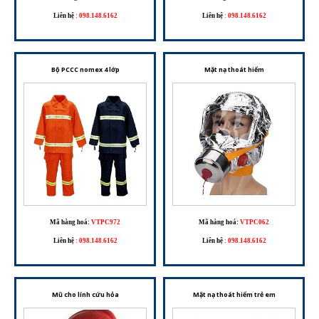
Liên hệ
:
098.148.6162
Liên hệ
:
098.148.6162
Bộ PCCC nomex 4 lớp
Mặt nạ thoát hiểm
Mã hàng hoá:
VTPC972
Mã hàng hoá:
VTPC062
Liên hệ
:
098.148.6162
Liên hệ
:
098.148.6162
Mũ cho lính cứu hỏa
Mặt nạ thoát hiểm trẻ em