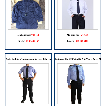
Mã hàng hoá:
VT8111
Mã hàng hoá:
VT7746
Liên hệ
:
098.148.6162
Liên hệ
:
098.148.6162
Quần áo bảo vệ ngắn tay mùa hè – Đồng phục bảo vệ thoáng mát, chuyên nghiệp
Quần Áo Bảo Vệ Xuân Hè Dài Tay – Cách Chọn 