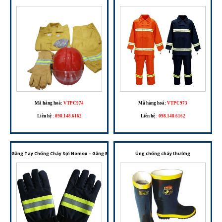
Mã hàng hoá:
VTPC974
Mã hàng hoá:
VTPC973
Liên hệ
:
098.148.6162
Liên hệ
:
098.148.6162
Găng Tay Chống Cháy Sợi Nomex – Găng Bảo Hộ Dành Cho Công Tác PCCC Và Môi Trường Nh
Ủng chống cháy thường