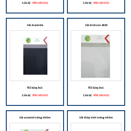
Liên hệ
:
098.148.6162
Liên hệ
:
098.148.6162
Vải Aramide
Vải Dickson 4539
Mã hàng hoá:
Mã hàng hoá:
Liên hệ
:
098.148.6162
Liên hệ
:
098.148.6162
Vải aramid tráng nhôm
Vải thủy tinh tráng nhôm