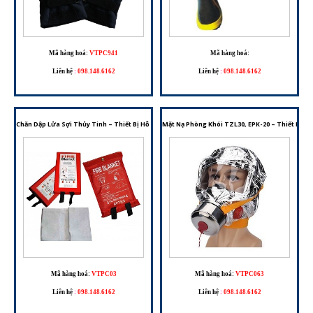
Mã hàng hoá:
VTPC941
Mã hàng hoá:
Liên hệ
:
098.148.6162
Liên hệ
:
098.148.6162
Chăn Dập Lửa Sợi Thủy Tinh – Thiết Bị Hỗ Trợ Dập Cháy Và Thoát Hiểm Ban Đầu
Mặt Nạ Phòng Khói TZL30, EPK-20 – Thiết Bị H
Mã hàng hoá:
VTPC03
Mã hàng hoá:
VTPC063
Liên hệ
:
098.148.6162
Liên hệ
:
098.148.6162