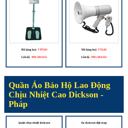
Mã hàng hoá:
VTP203
Mã hàng hoá:
VTG49
Liên hệ
:
098.148.6162
Liên hệ
:
098.148.6162
Quần Áo Bảo Hộ Lao Động
Chịu Nhiệt Cao Dickson -
Pháp
Quần chịu nhiệt dickson
Áo dickson đặt may