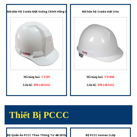
Mũ Bảo Hộ Sseda Mặt Vuông Chính Hãng Hàn Quốc – Bảo Vệ Vượt Trội Cho Người Lao Động
Mũ bảo hộ Sseda mặt tròn
Mã hàng hoá:
VT109
Mã hàng hoá:
VT1080
Liên hệ
:
098.148.6162
Liên hệ
:
098.148.6162
Thiết Bị PCCC
Bộ Quần Áo PCCC Theo Thông Tư 48/2015/TT-BCA – Trang Phục Cho Đội Phòng Cháy Chữa C
Bộ PCCC nomex 2 Lớp