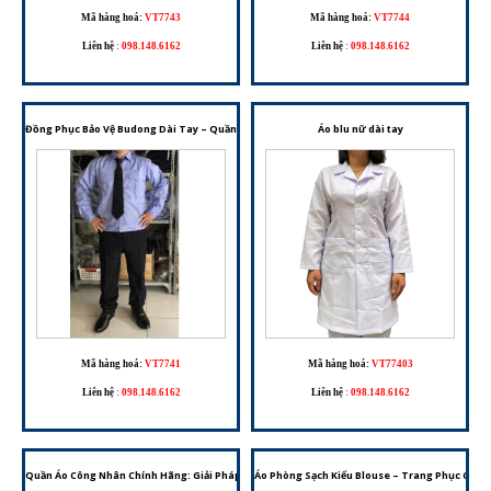
Mã hàng hoá:
VT7743
Mã hàng hoá:
VT7744
Liên hệ
:
098.148.6162
Liên hệ
:
098.148.6162
Đồng Phục Bảo Vệ Budong Dài Tay – Quần Áo Bảo Vệ Chuyên Nghiệp
Áo blu nữ dài tay
Mã hàng hoá:
VT7741
Mã hàng hoá:
VT77403
Liên hệ
:
098.148.6162
Liên hệ
:
098.148.6162
Quần Áo Công Nhân Chính Hãng: Giải Pháp Trang Phục Bảo Hộ Lao Động Tối Ưu
Áo Phòng Sạch Kiểu Blouse – Trang Phục Chốn