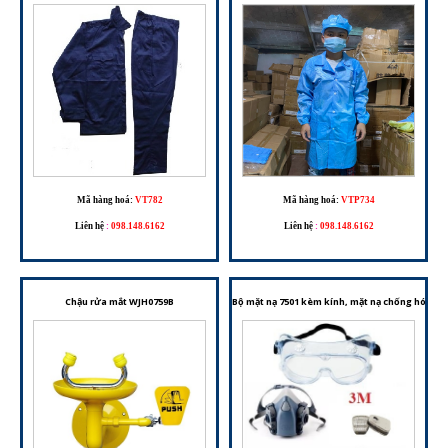
Mã hàng hoá:
VT782
Mã hàng hoá:
VTP734
Liên hệ
:
098.148.6162
Liên hệ
:
098.148.6162
Chậu rửa mắt WJH0759B
Bộ mặt nạ 7501 kèm kính, mặt nạ chống hóa chấ