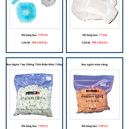
Mã hàng hoá:
VTP126
Mã hàng hoá:
VT146
Liên hệ
:
098.148.6162
Liên hệ
:
098.148.6162
Bọc Ngón Tay Chống Tĩnh Điện Màu Trắng – Chất Liệu Nitrile, An Toàn Cho Phòng Sạch Và Li
Bọc ngón màu vàng
Mã hàng hoá:
VTP132
Mã hàng hoá:
VTP133