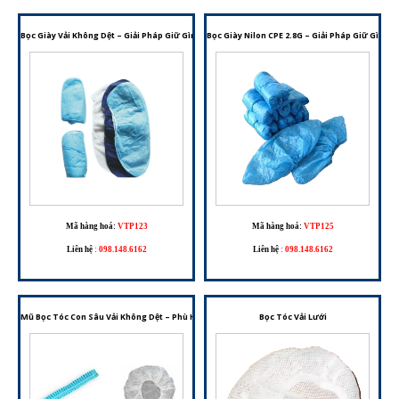
Bọc Giày Vải Không Dệt – Giải Pháp Giữ Gìn Vệ Sinh Cho Nhiều Môi Trường Làm Việc
Bọc Giày Nilon CPE 2.8G – Giải Pháp Giữ Gìn V
Mã hàng hoá:
VTP123
Mã hàng hoá:
VTP125
Liên hệ
:
098.148.6162
Liên hệ
:
098.148.6162
Mũ Bọc Tóc Con Sâu Vải Không Dệt – Phù Hợp Cho Phòng Sạch, Y Tế Và Chế Biến Thực Phẩm
Bọc Tóc Vải Lưới