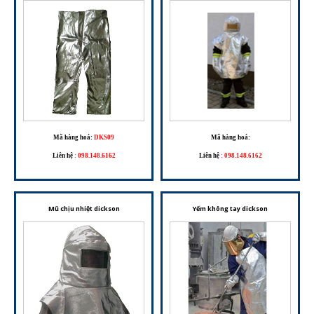
Mã hàng hoá:
DKS09
Mã hàng hoá:
Liên hệ
:
098.148.6162
Liên hệ
:
098.148.6162
Mũ chịu nhiệt dickson
Yếm không tay dickson