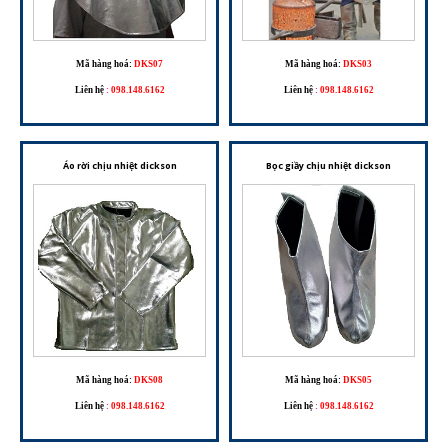
Mã hàng hoá:
DKS07
Mã hàng hoá:
DKS03
Liên hệ
:
098.148.6162
Liên hệ
:
098.148.6162
Áo rời chịu nhiệt dickson
Bọc giầy chịu nhiệt dickson
Mã hàng hoá:
DKS08
Mã hàng hoá:
DKS05
Liên hệ
:
098.148.6162
Liên hệ
:
098.148.6162