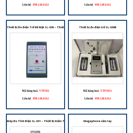
Liên hệ
:
098.148.6162
Liên hệ
:
098.148.6162
Thiết Bị Đo Điện Trở Bề Mặt SL-030 – Thiết Bị Kiểm Tra Điện Trở Bề Mặt Phục Vụ Kiểm Soát T
Thiết bị đo điện trở SL-030B
Mã hàng hoá:
VTP202
Mã hàng hoá:
VTP2031
Liên hệ
:
098.148.6162
Liên hệ
:
098.148.6162
Máy Đo Tĩnh Điện SL-031 – Thiết Bị Kiểm Tra Vòng Đeo Tay Và Giày Chống Tĩnh Điện
Megaphone cầm tay