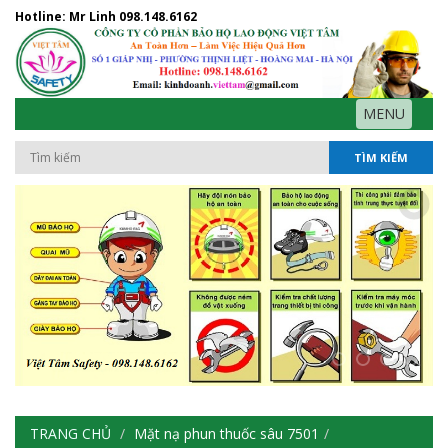
Hotline: Mr Linh
098.148.6162
MENU
TÌM KIẾM
TRANG CHỦ
Mặt nạ phun thuốc sâu 7501