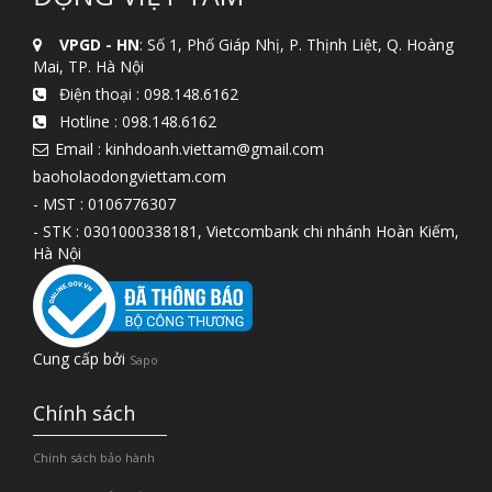
VPGD - HN
: Số 1, Phố Giáp Nhị, P. Thịnh Liệt, Q. Hoàng
Mai, TP. Hà Nội
Điện thoại :
098.148.6162
Hotline :
098.148.6162
Email : kinhdoanh.viettam@gmail.com
baoholaodongviettam.com
- MST : 0106776307
- STK : 0301000338181, Vietcombank chi nhánh Hoàn Kiếm,
Hà Nội
Cung cấp bởi
Sapo
Chính sách
Chính sách bảo hành