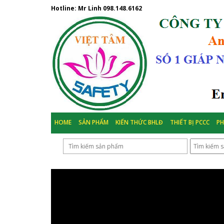
Hotline: Mr Linh
098.148.6162
HOME
SẢN PHẨM
KIẾN THỨC BHLĐ
THIẾT BỊ PCCC
P