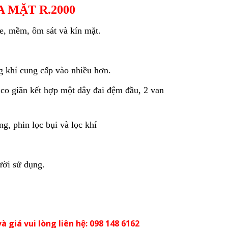
A MẶT R.2000
e, mềm, ôm sát và kín mặt.
g khí cung cấp vào nhiều hơn.
o giãn kết hợp một dây đai đệm đầu, 2 van
g, phin lọc bụi và lọc khí
ười sử dụng.
à giá vui lòng liên hệ: 098 148 6162