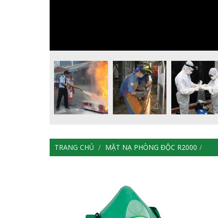
TRANG CHỦ
MẶT NẠ PHÒNG ĐỘC R2000