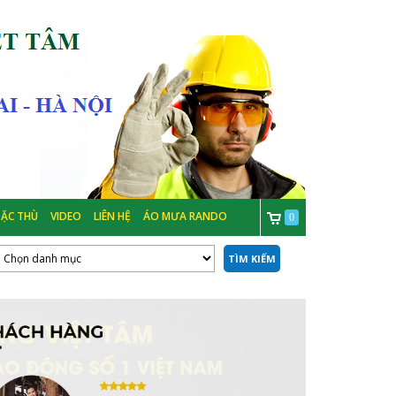
ẶC THÙ
VIDEO
LIÊN HỆ
ÁO MƯA RANDO
0
TÌM KIẾM