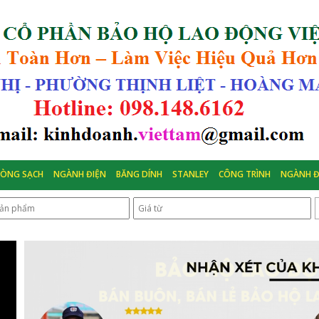
HÒNG SẠCH
NGÀNH ĐIỆN
BĂNG DÍNH
STANLEY
CÔNG TRÌNH
NGÀNH Đ