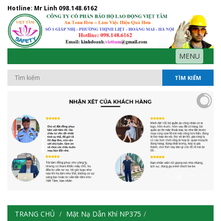
Hotline: Mr Linh
098.148.6162
MENU
TÌM KIẾM
TRANG CHỦ
Mặt Nạ Dẫn Khí NP375