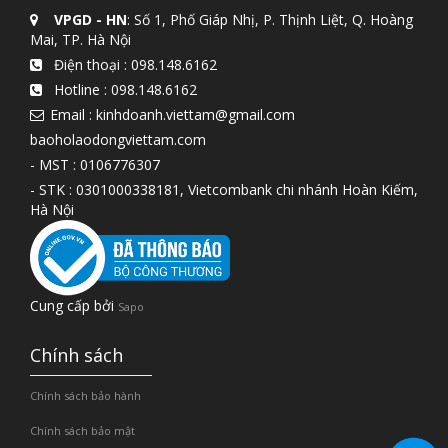
VPGD - HN
: Số 1, Phố Giáp Nhị, P. Thịnh Liệt, Q. Hoàng
Mai, TP. Hà Nội
Điện thoại :
098.148.6162
Hotline :
098.148.6162
Email : kinhdoanh.viettam@gmail.com
baoholaodongviettam.com
- MST : 0106776307
- STK : 0301000338181, Vietcombank chi nhánh Hoàn Kiếm,
Hà Nội
Cung cấp bởi
Sapo
Chính sách
Chính sách bảo hành
Chính sách bảo mật