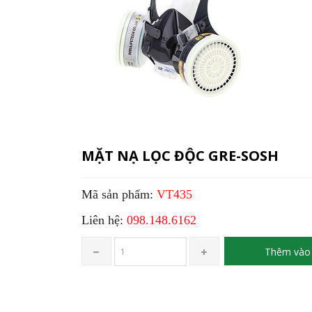
MẶT NẠ LỌC ĐỘC GRE-SOSH
Mã sản phẩm:
VT435
Liên hệ:
098.148.6162
Thêm vào 