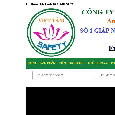
Hotline: Mr Linh
098.148.6162
HOME
SẢN PHẨM
KIẾN THỨC BHLĐ
THIẾT BỊ PCCC
P