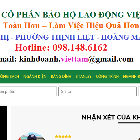
HÒNG SẠCH
NGÀNH ĐIỆN
BĂNG DÍNH
STANLEY
CÔNG TRÌNH
NGÀNH Đ