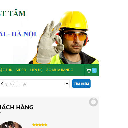
ẶC THÙ
VIDEO
LIÊN HỆ
ÁO MƯA RANDO
0
TÌM KIẾM