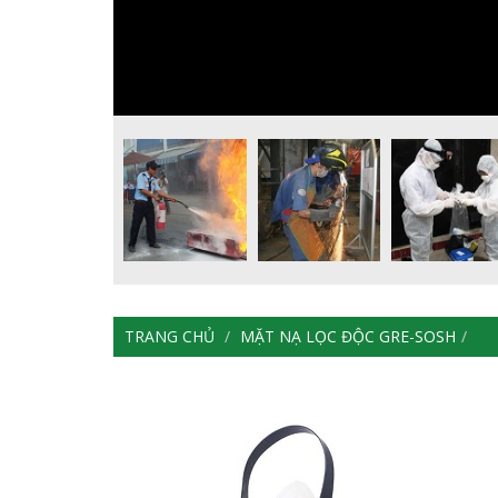
TRANG CHỦ
MẶT NẠ LỌC ĐỘC GRE-SOSH