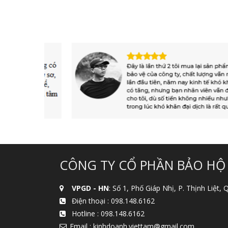
CÔNG TY CỔ PHẦN BẢO HỘ
VPGD - HN
: Số 1, Phố Giáp Nhị, P. Thịnh Liệt,
Điện thoại :
098.148.6162
Hotline :
098.148.6162
Email : kinhdoanh.viettam@gmail.com