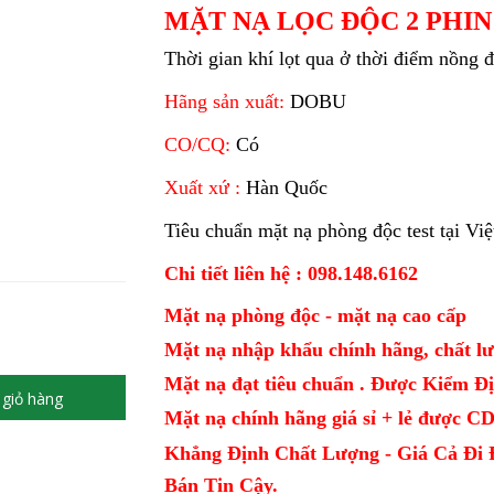
MẶT NẠ LỌC ĐỘC 2 PH
Thời gian khí lọt qua ở thời điểm nồng 
Hãng sản xuất:
DOBU
CO/CQ:
Có
Xuất xứ :
Hàn Quốc
Tiêu chuẩn mặt nạ phòng độc test tại V
Chi tiết liên hệ : 098.148.6162
Mặt nạ phòng độc - mặt nạ cao cấp
Mặt nạ nhập khẩu chính hãng, chất lư
Mặt nạ đạt tiêu chuẩn . Được Kiểm 
giỏ hàng
Mặt nạ chính hãng giá sỉ + lẻ được 
Khẳng Định Chất Lượng - Giá Cả Đi 
Bán Tin Cậy.