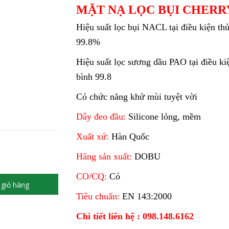
MẶT NẠ LỌC BỤI CHERRY-
Hiệu suất lọc bụi NACL tại điều kiện thử
99.8%
Hiệu suất lọc sương dầu PAO tại điều kiệ
bình 99.8
Có chức năng khử mùi tuyệt vời
Dây đeo đầu:
Silicone lỏng, mềm
Xuất xứ:
Hàn Quốc
Hãng sản xuất:
DOBU
CO/CQ:
Có
giỏ hàng
Tiêu chuẩn:
EN 143:2000
Chi tiết liên hệ : 098.148.6162