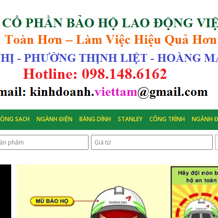
HÒNG SẠCH
NGÀNH ĐIỆN
BĂNG DÍNH
STANLEY
CÔNG TRÌNH
NGÀNH Đ