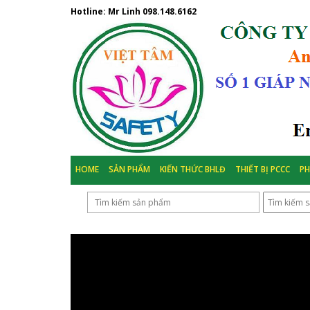
Hotline: Mr Linh
098.148.6162
HOME
SẢN PHẨM
KIẾN THỨC BHLĐ
THIẾT BỊ PCCC
P