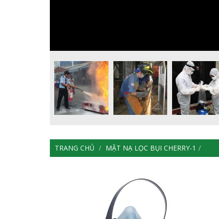
TRANG CHỦ
MẶT NẠ LỌC BỤI CHERRY-1