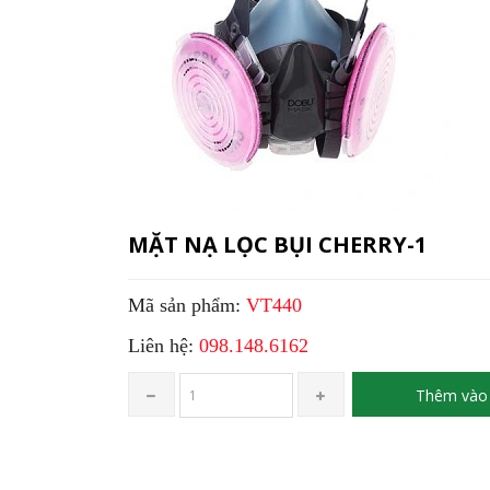
MẶT NẠ LỌC BỤI CHERRY-1
Mã sản phẩm:
VT440
Liên hệ:
098.148.6162
Thêm vào 