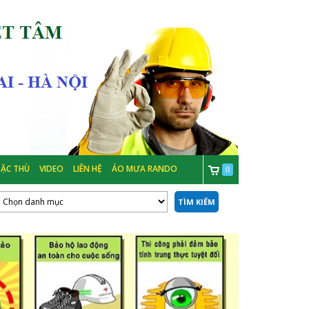
ẶC THÙ
VIDEO
LIÊN HỆ
ÁO MƯA RANDO
0
TÌM KIẾM