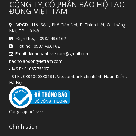
CÔNG TY CỔ PHẦN BẢO HỘ LAO
ĐỘNG VIỆT TÂM
VPGD - HN
: Số 1, Phố Giáp Nhị, P. Thịnh Liệt, Q. Hoàng
Mai, TP. Hà Nội
Điện thoại :
098.148.6162
Hotline :
098.148.6162
Email : kinhdoanh.viettam@gmail.com
baoholaodongviettam.com
- MST : 0106776307
- STK : 0301000338181, Vietcombank chi nhánh Hoàn Kiếm,
Hà Nội
Cung cấp bởi
Sapo
Chính sách