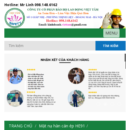
Hotline: Mr Linh
098.148.6162
MENU
TÌM KIẾM
TRANG CHỦ
Mặt nạ hàn cán ép HE91