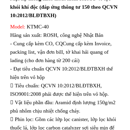
khói khí độc (đáp ứng thông tư 150 theo QCVN
10:2012/BLĐTBXH)
Model:
KTMC-40
Hãng sản xuất: ROSH, công nghệ Nhật Bản
- Cung cấp kèm CO, CQCung cấp kèm Invoice,
packing list, vận đơn bill, tờ khai hải quang of
lading (cho đơn hàng từ 200 cái)
- Đạt tiêu chuẩn QCVN 10:2012/BLĐTBXH thể
hiện trên vỏ hộp
 Tiêu chuẩn: QCVN 10:2012/BLĐTBXH,
ISO9001:2008 phải được thể hiện trên vỏ hộp.
 Vật liệu phần đầu: Aramid định lượng 150g/m2
phủ nhôm chịu nhiệt chống cháy.
 Phin lọc: Gồm các lớp lọc canister, lớp lọc khói
thuốc lá, lớp lọc carbon catalyzer sợi siêu mịn để