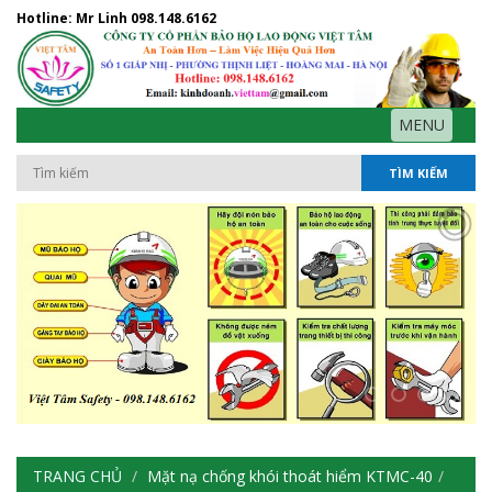
Hotline: Mr Linh
098.148.6162
MENU
TÌM KIẾM
TRANG CHỦ
Mặt nạ chống khói thoát hiểm KTMC-40