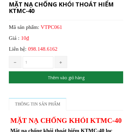
MẶT NẠ CHỐNG KHÓI THOÁT HIỂM
KTMC-40
Mã sản phẩm:
VTPC061
Giá :
10₫
Liên hệ:
098.148.6162
Thêm vào giỏ hàng
THÔNG TIN SẢN PHẨM
MẶT NẠ CHỐNG KHÓI KTMC-40
Mặt nạ chống khói thoát hiểm KTMC-40 lọc