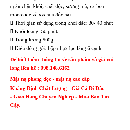
ngăn chặn khói, chất độc, sương mù, carbon
monoxide và xyanua độc hại.
 Thời gian sử dụng trong khói đặc: 30- 40 phút
 Khói loãng: 50 phút.
 Trọng lượng 500g
 Kiểu đóng gói: hộp nhựa lục lăng 6 cạnh
Để biết thêm thông tin về sản phẩm và giá vui
lòng liên hệ : 098.148.6162
Mặt nạ phòng độc - mặt nạ cao cấp
Khẳng Định Chất Lượng - Giá Cả Đi Đầu
- Giao Hàng Chuyên Nghiệp - Mua Bán Tin
Cậy.