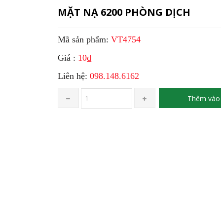
MẶT NẠ 6200 PHÒNG DỊCH
Mã sản phẩm:
VT4754
Giá :
10₫
Liên hệ:
098.148.6162
Thêm vào 