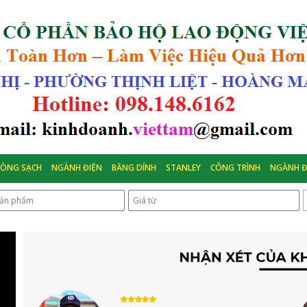
HÒNG SẠCH
NGÀNH ĐIỆN
BĂNG DÍNH
STANLEY
CÔNG TRÌNH
NGÀNH Đ