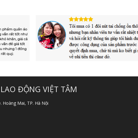
 LAO ĐỘNG VIỆT TÂM
 Q. Hoàng Mai, TP. Hà Nội