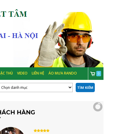
ẶC THÙ
VIDEO
LIÊN HỆ
ÁO MƯA RANDO
0
TÌM KIẾM