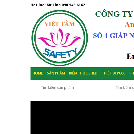
Hotline: Mr Linh
098.148.6162
HOME
SẢN PHẨM
KIẾN THỨC BHLĐ
THIẾT BỊ PCCC
P