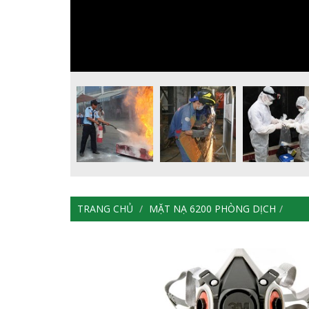
TRANG CHỦ
MẶT NẠ 6200 PHÒNG DỊCH