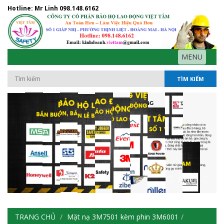
Hotline: Mr Linh
098.148.6162
MENU
TÌM KIẾM
TRANG CHỦ
Mặt nạ 3M7501 kèm phin 3M6001