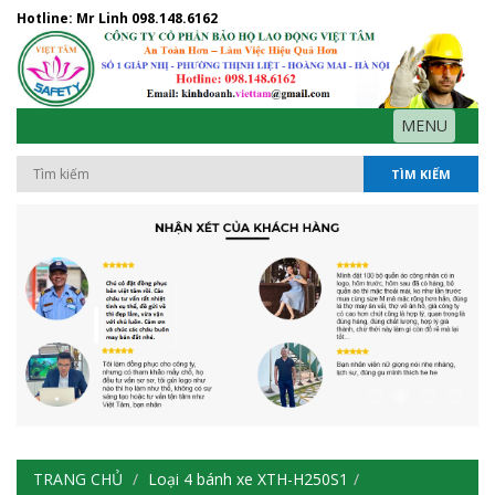
Hotline: Mr Linh
098.148.6162
MENU
TÌM KIẾM
TRANG CHỦ
Loại 4 bánh xe XTH-H250S1