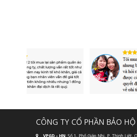
CÔNG TY CỔ PHẦN BẢO HỘ
VPGD - HN
: Số 1, Phố Giáp Nhị, P. Thịnh Liệt,