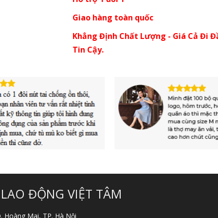
Giao hàng toàn quốc
Khẳng Định Chất Lượng - Giá Cả Đi Đ
Tin Cậy.
 LAO ĐỘNG VIỆT TÂM
 Q. Hoàng Mai, TP. Hà Nội