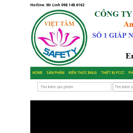
Hotline: Mr Linh
098.148.6162
HOME
SẢN PHẨM
KIẾN THỨC BHLĐ
THIẾT BỊ PCCC
P