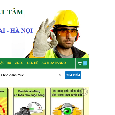
ẶC THÙ
VIDEO
LIÊN HỆ
ÁO MƯA RANDO
0
TÌM KIẾM