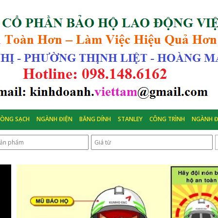
HÒNG SẠCH
NGÀNH ĐIỆN
BĂNG DÍNH
STANLEY
CÔNG TRÌNH
NGÀNH Đ