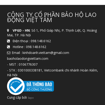
CÔNG TY CỔ PHẦN BẢO HỘ LAO
ĐỘNG VIỆT TÂM
VPGD - HN
: Số 1, Phố Giáp Nhị, P. Thịnh Liệt, Q. Hoàng
Mai, TP. Hà Nội
Điện thoại :
098.148.6162
Hotline :
098.148.6162
Email : kinhdoanh.viettam@gmail.com
baoholaodongviettam.com
- MST : 0106776307
- STK : 0301000338181, Vietcombank chi nhánh Hoàn Kiếm,
Hà Nội
Cung cấp bởi
Sapo