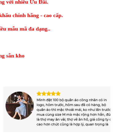
ượng với nhiều Ưu Đãi.
khẩu chính hãng - cao cấp.
nhiều mẫu mã đa dạng..
̀ng sẵn kho