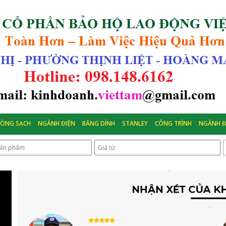
HÒNG SẠCH
NGÀNH ĐIỆN
BĂNG DÍNH
STANLEY
CÔNG TRÌNH
NGÀNH Đ