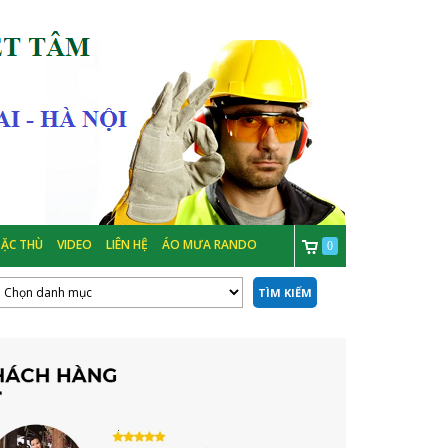
ẶC THÙ
VIDEO
LIÊN HỆ
ÁO MƯA RANDO
0
TÌM KIẾM