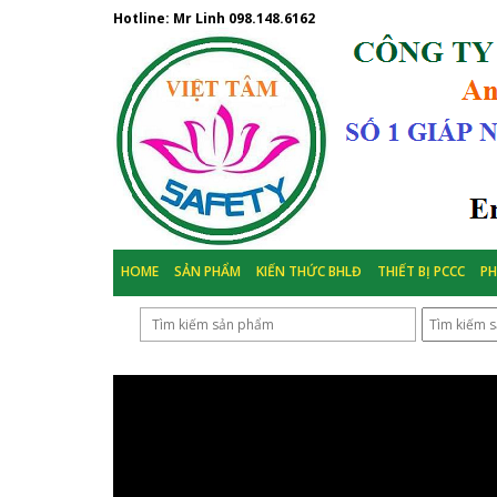
Hotline: Mr Linh
098.148.6162
HOME
SẢN PHẨM
KIẾN THỨC BHLĐ
THIẾT BỊ PCCC
P