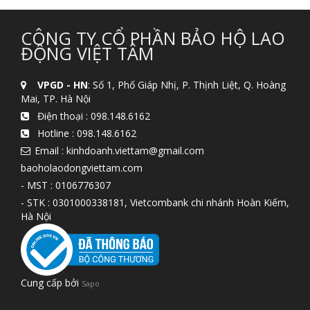
CÔNG TY CỔ PHẦN BẢO HỘ LAO
ĐỘNG VIỆT TÂM
VPGD - HN
: Số 1, Phố Giáp Nhị, P. Thịnh Liệt, Q. Hoàng
Mai, TP. Hà Nội
Điện thoại :
098.148.6162
Hotline :
098.148.6162
Email : kinhdoanh.viettam@gmail.com
baoholaodongviettam.com
- MST : 0106776307
- STK : 0301000338181, Vietcombank chi nhánh Hoàn Kiếm,
Hà Nội
Cung cấp bởi
Sapo