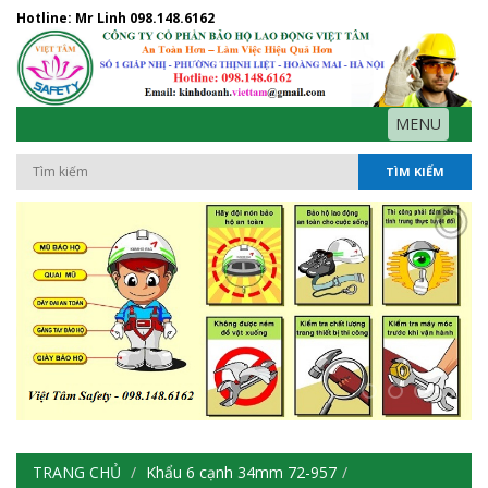
Hotline: Mr Linh
098.148.6162
MENU
TÌM KIẾM
TRANG CHỦ
Khẩu 6 cạnh 34mm 72-957