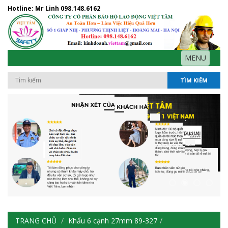
Hotline: Mr Linh
098.148.6162
MENU
TÌM KIẾM
TRANG CHỦ
Khẩu 6 cạnh 27mm 89-327