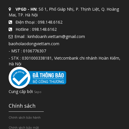
VPGD - HN
: Số 1, Phố Giáp Nhị, P. Thịnh Liệt, Q. Hoàng
Mai, TP. Hà Nội
Điện thoại :
098.148.6162
Hotline :
098.148.6162
Email : kinhdoanh.viettam@gmail.com
baoholaodongviettam.com
- MST : 0106776307
- STK : 0301000338181, Vietcombank chi nhánh Hoàn Kiếm,
Hà Nội
Cung cấp bởi
Sapo
Chính sách
Chính sách bảo hành
Chính sách bảo mật