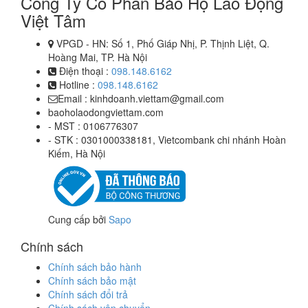
Công Ty Cổ Phần Bảo Hộ Lao Động
Việt Tâm
VPGD - HN
: Số 1, Phố Giáp Nhị, P. Thịnh Liệt, Q.
Hoàng Mai, TP. Hà Nội
Điện thoại :
098.148.6162
Hotline :
098.148.6162
Email : kinhdoanh.viettam@gmail.com
baoholaodongviettam.com
- MST : 0106776307
- STK : 0301000338181, Vietcombank chi nhánh Hoàn
Kiếm, Hà Nội
Cung cấp bởi
Sapo
Chính sách
Chính sách bảo hành
Chính sách bảo mật
Chính sách đổi trả