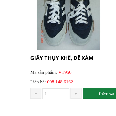
GIẦY THỤY KHÊ, ĐẾ XÁM
Mã sản phẩm:
VT950
Liên hệ:
098.148.6162
Thêm vào 