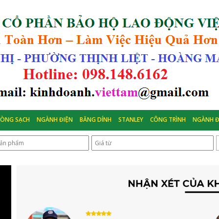
HÒNG SẠCH
NGÀNH ĐIỆN
BĂNG DÍNH
STANLEY
CÔNG TRÌNH
NGÀNH Đ