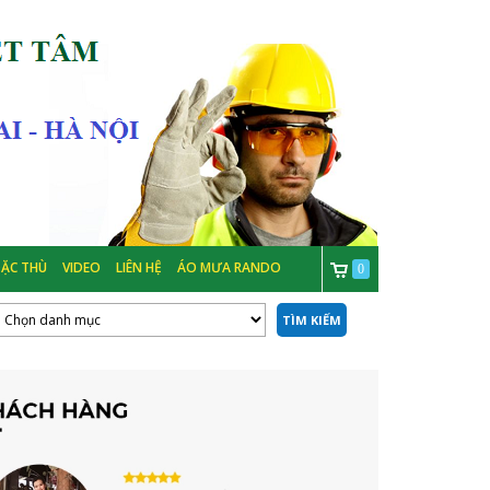
ẶC THÙ
VIDEO
LIÊN HỆ
ÁO MƯA RANDO
0
TÌM KIẾM