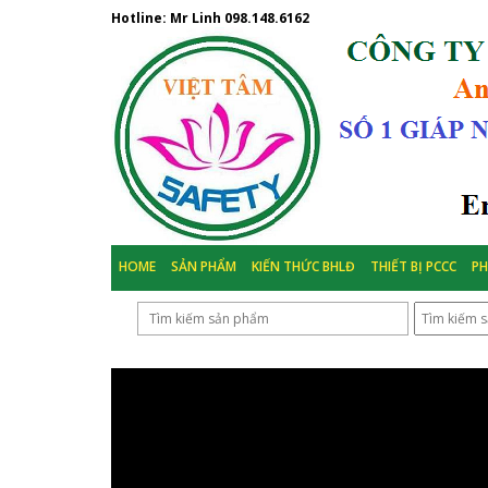
Hotline: Mr Linh
098.148.6162
HOME
SẢN PHẨM
KIẾN THỨC BHLĐ
THIẾT BỊ PCCC
P