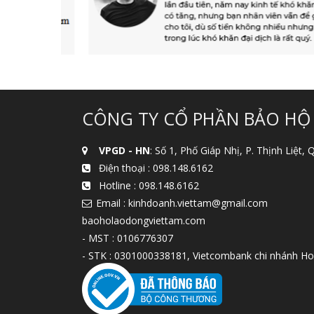
CÔNG TY CỔ PHẦN BẢO HỘ
VPGD - HN
: Số 1, Phố Giáp Nhị, P. Thịnh Liệt,
Điện thoại :
098.148.6162
Hotline :
098.148.6162
Email : kinhdoanh.viettam@gmail.com
baoholaodongviettam.com
- MST : 0106776307
- STK : 0301000338181, Vietcombank chi nhánh Ho