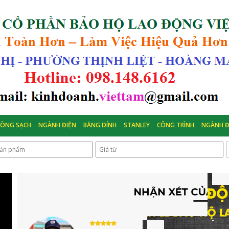
HÒNG SẠCH
NGÀNH ĐIỆN
BĂNG DÍNH
STANLEY
CÔNG TRÌNH
NGÀNH Đ