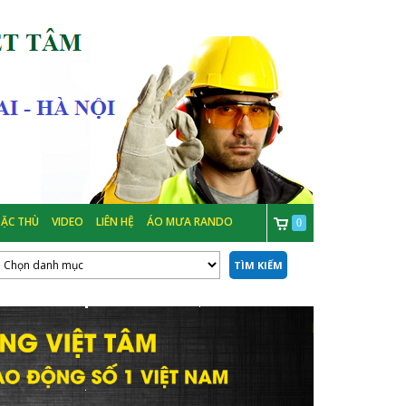
ẶC THÙ
VIDEO
LIÊN HỆ
ÁO MƯA RANDO
0
TÌM KIẾM