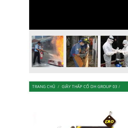
TRANG CHỦ
GIẦY THẤP CỔ DH GROUP 03