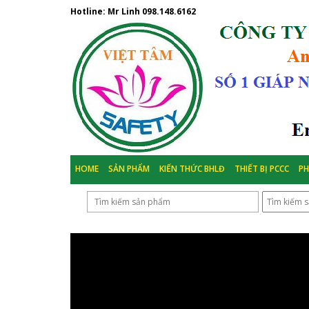
Hotline: Mr Linh
098.148.6162
HOME
SẢN PHẨM
KIẾN THỨC BHLĐ
THIẾT BỊ PCCC
P