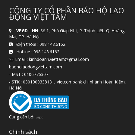
CÔNG TY CỔ PHẦN BẢO HỘ LAO
ĐỘNG VIỆT TÂM
VPGD - HN
: Số 1, Phố Giáp Nhị, P. Thịnh Liệt, Q. Hoàng
Mai, TP. Hà Nội
Điện thoại :
098.148.6162
Hotline :
098.148.6162
Email : kinhdoanh.viettam@gmail.com
baoholaodongviettam.com
- MST : 0106776307
- STK : 0301000338181, Vietcombank chi nhánh Hoàn Kiếm,
Hà Nội
Cung cấp bởi
Sapo
Chính sách