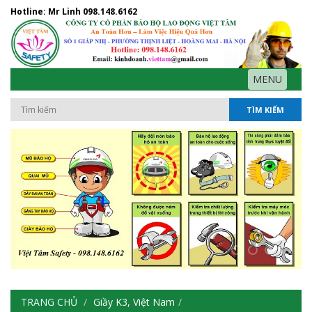
Hotline: Mr Linh
098.148.6162
MENU
TÌM KIẾM
TRANG CHỦ
Giầy K3, Việt Nam