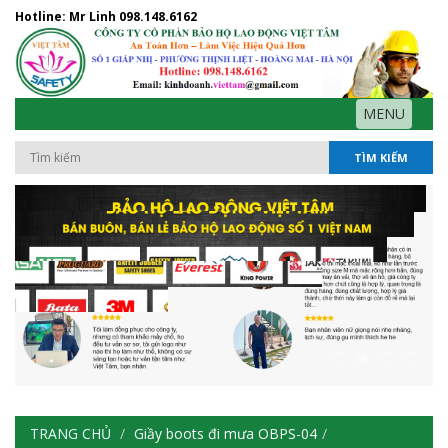
Hotline: Mr Linh
098.148.6162
MENU
TÌM KIẾM
TRANG CHỦ
Giầy boots đi mưa OBPS-04