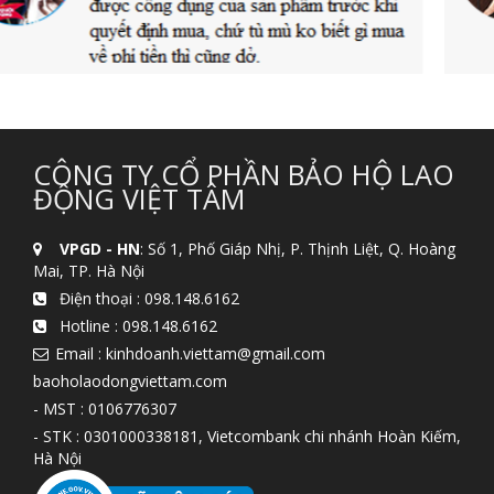
CÔNG TY CỔ PHẦN BẢO HỘ LAO
ĐỘNG VIỆT TÂM
VPGD - HN
: Số 1, Phố Giáp Nhị, P. Thịnh Liệt, Q. Hoàng
Mai, TP. Hà Nội
Điện thoại :
098.148.6162
Hotline :
098.148.6162
Email : kinhdoanh.viettam@gmail.com
baoholaodongviettam.com
- MST : 0106776307
- STK : 0301000338181, Vietcombank chi nhánh Hoàn Kiếm,
Hà Nội