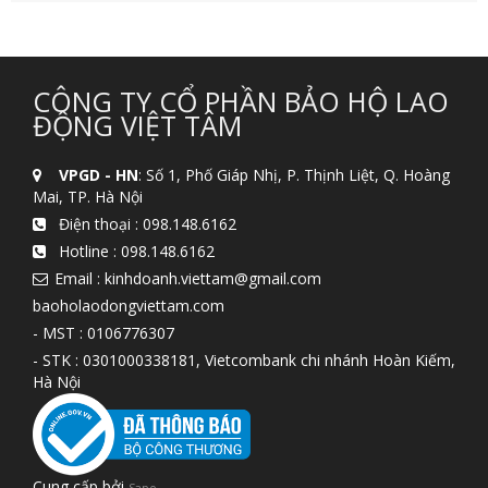
CÔNG TY CỔ PHẦN BẢO HỘ LAO
ĐỘNG VIỆT TÂM
VPGD - HN
: Số 1, Phố Giáp Nhị, P. Thịnh Liệt, Q. Hoàng
Mai, TP. Hà Nội
Điện thoại :
098.148.6162
Hotline :
098.148.6162
Email : kinhdoanh.viettam@gmail.com
baoholaodongviettam.com
- MST : 0106776307
- STK : 0301000338181, Vietcombank chi nhánh Hoàn Kiếm,
Hà Nội
Cung cấp bởi
Sapo