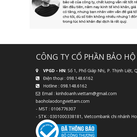
CÔNG TY CỔ PHẦN BẢO HỘ
VPGD - HN
: Số 1, Phố Giáp Nhị, P. Thịnh Liệt,
Điện thoại :
098.148.6162
Hotline :
098.148.6162
Email : kinhdoanh.viettam@gmail.com
baoholaodongviettam.com
- MST : 0106776307
- STK : 0301000338181, Vietcombank chi nhánh Ho