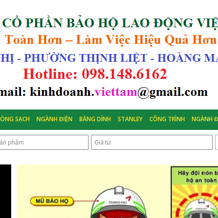
HÒNG SẠCH
NGÀNH ĐIỆN
BĂNG DÍNH
STANLEY
CÔNG TRÌNH
NGÀNH Đ