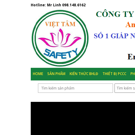
Hotline: Mr Linh
098.148.6162
HOME
SẢN PHẨM
KIẾN THỨC BHLĐ
THIẾT BỊ PCCC
P