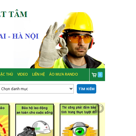
ẶC THÙ
VIDEO
LIÊN HỆ
ÁO MƯA RANDO
0
TÌM KIẾM