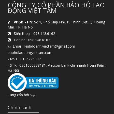
CÔNG TY CỔ PHẦN BẢO HỘ LAO
ĐỘNG VIỆT TÂM
VPGD - HN
: Số 1, Phố Giáp Nhị, P. Thịnh Liệt, Q. Hoàng
Mai, TP. Hà Nội
Điện thoại :
098.148.6162
Hotline :
098.148.6162
Email : kinhdoanh.viettam@gmail.com
baoholaodongviettam.com
- MST : 0106776307
- STK : 0301000338181, Vietcombank chi nhánh Hoàn Kiếm,
Hà Nội
Cung cấp bởi
Sapo
Chính sách