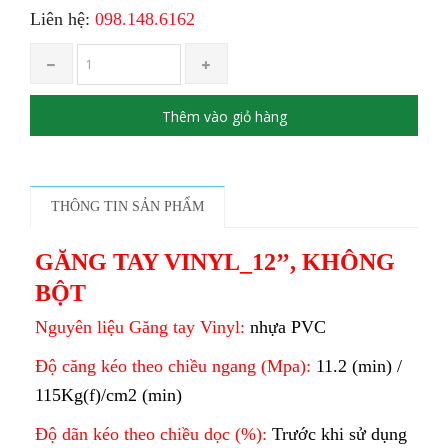
Liên hệ:
098.148.6162
Thêm vào giỏ hàng
THÔNG TIN SẢN PHẨM
GĂNG TAY VINYL_12’’, KHÔNG
BỘT
Nguyên liệu Găng tay Vinyl:
nhựa PVC
Độ căng kéo theo chiều ngang (Mpa):
11.2 (min) /
115Kg(f)/cm2 (min)
Độ dãn kéo theo chiều dọc (%):
Trước khi sử dụng