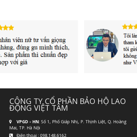
CÔNG TY CỔ PHẦN BẢO HỘ LAO
ĐỘNG VIỆT TÂM
VPGD - HN
: Số 1, Phố Giáp Nhị, P. Thịnh Liệt, Q. Hoàng
Mai, TP. Hà Nội
Điện thoại :
098.148.6162