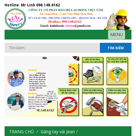
Hotline: Mr Linh
098.148.6162
MENU
TÌM KIẾM
TRANG CHỦ
Găng tay vải Jean