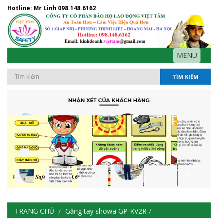
Hotline: Mr Linh
098.148.6162
MENU
TÌM KIẾM
TRANG CHỦ
Găng tay showa GP-KV2R