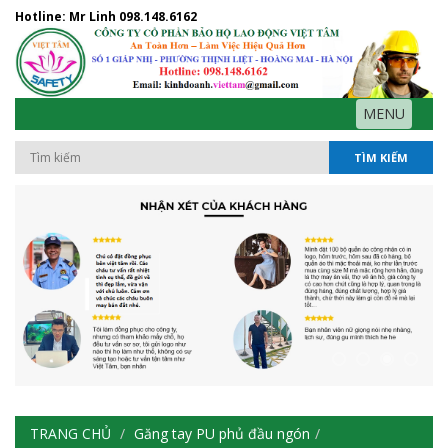
Hotline: Mr Linh
098.148.6162
MENU
TÌM KIẾM
TRANG CHỦ
Găng tay PU phủ đầu ngón