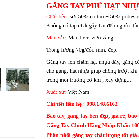
GĂNG TAY PHỦ HẠT NHỰA
Chất liệu:
sợi 50% cotton + 50% polieste
Không có tạp chất gây hại đến người dù
Màu sắc:
Màu kem viền vàng
Trọng lượng 70g/đôi, mịn, đẹp.
Găng tay len chấm hạt nhựa dày, găng có
cho găng, hạt nhựa giúp chống trượt khi
trong môi trường cơ khí , xây dựng....
Xuất xứ:
Việt Nam
Chi tiết liên hệ : 098.148.6162
Bao tay, găng tay bền đẹp, giá rẻ, bảo 
Găng Tay Chính Hãng Nhập Khẩu 10
Phân phối găng tay chất lượng tốt giá sỉ