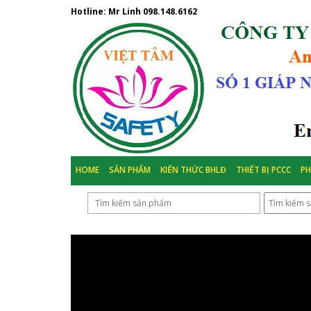
Hotline: Mr Linh
098.148.6162
HOME
SẢN PHẨM
KIẾN THỨC BHLĐ
THIẾT BỊ PCCC
P