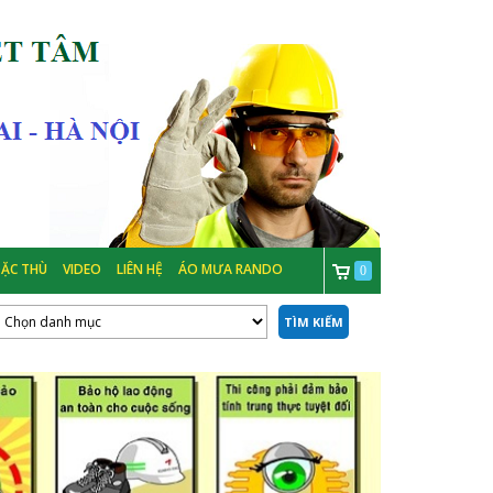
ẶC THÙ
VIDEO
LIÊN HỆ
ÁO MƯA RANDO
0
TÌM KIẾM