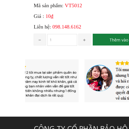
Mã sản phẩm:
VT5012
Giá :
10₫
Liên hệ:
098.148.6162
Thêm vào 
CÔNG TY CỔ PHẦN BẢO HỘ