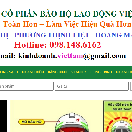
HÒNG SẠCH
NGÀNH ĐIỆN
BĂNG DÍNH
STANLEY
CÔNG TRÌNH
NGÀNH Đ