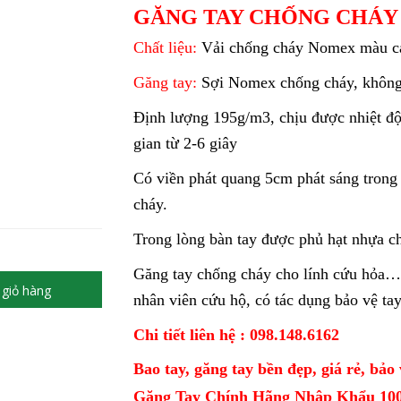
GĂNG TAY CHỐNG CHÁ
Chất liệu:
Vải chống cháy Nomex màu 
Găng tay:
Sợi Nomex chống cháy, không
Định lượng 195g/m3, chịu được nhiệt độ 
gian từ 2-6 giây
Có viền phát quang 5cm phát sáng trong
cháy.
Trong lòng bàn tay được phủ hạt nhựa c
Găng tay chống cháy cho lính cứu hỏa…
giỏ hàng
nhân viên cứu hộ, có tác dụng bảo vệ ta
Chi tiết liên hệ : 098.148.6162
Bao tay, găng tay bền đẹp, giá rẻ, bảo 
Găng Tay Chính Hãng Nhập Khẩu 10