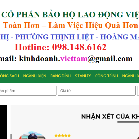
HÒNG SẠCH
NGÀNH ĐIỆN
BĂNG DÍNH
STANLEY
CÔNG TRÌNH
NGÀNH Đ