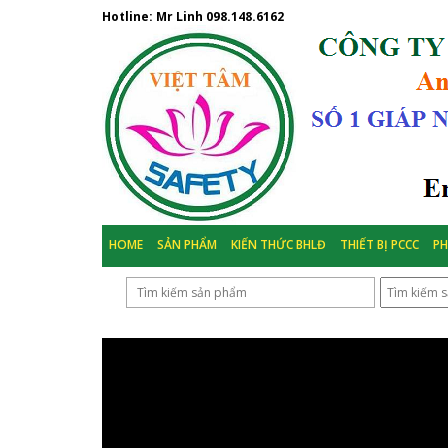
Hotline: Mr Linh
098.148.6162
HOME
SẢN PHẨM
KIẾN THỨC BHLĐ
THIẾT BỊ PCCC
P