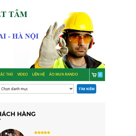
ẶC THÙ
VIDEO
LIÊN HỆ
ÁO MƯA RANDO
0
TÌM KIẾM