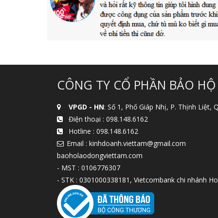
CÔNG TY CỔ PHẦN BẢO HỘ
VPGD - HN
: Số 1, Phố Giáp Nhị, P. Thịnh Liệt,
Điện thoại :
098.148.6162
Hotline :
098.148.6162
Email : kinhdoanh.viettam@gmail.com
baoholaodongviettam.com
- MST : 0106776307
- STK : 0301000338181, Vietcombank chi nhánh Ho