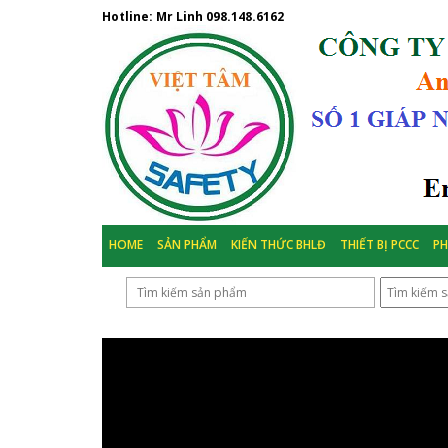
Hotline: Mr Linh
098.148.6162
HOME
SẢN PHẨM
KIẾN THỨC BHLĐ
THIẾT BỊ PCCC
P