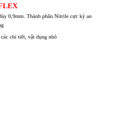
FLEX
 dày 0,9mm. Thành phần Nitrile cực kỳ an
ng
các chi tiết, vật dụng nhỏ