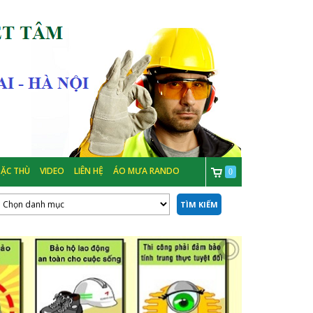
ẶC THÙ
VIDEO
LIÊN HỆ
ÁO MƯA RANDO
0
TÌM KIẾM