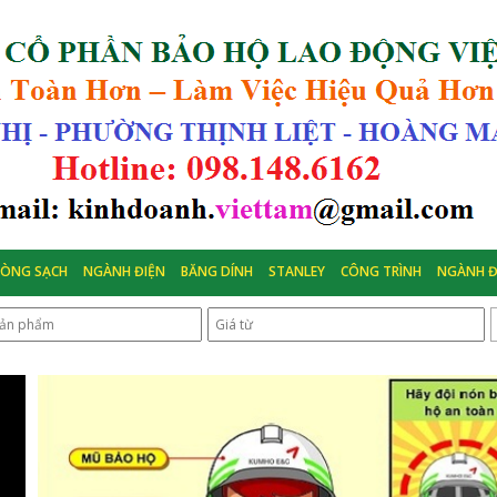
HÒNG SẠCH
NGÀNH ĐIỆN
BĂNG DÍNH
STANLEY
CÔNG TRÌNH
NGÀNH Đ