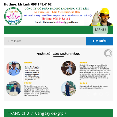
Hotline: Mr Linh
098.148.6162
MENU
TÌM KIẾM
TRANG CHỦ
Găng tay dexgrip