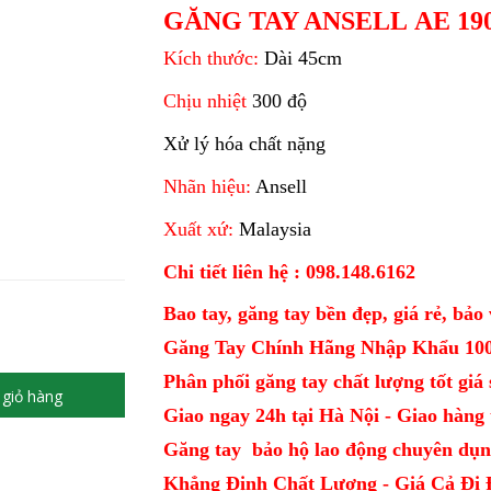
GĂNG TAY ANSELL AE 190
Kích thước:
Dài 45cm
Chịu nhiệt
300 độ
Xử lý hóa chất nặng
Nhãn hiệu:
Ansell
Xuất xứ:
Malaysia
Chi tiết liên hệ : 098.148.6162
Bao tay, găng tay bền đẹp, giá rẻ, bảo 
Găng Tay Chính Hãng Nhập Khẩu 10
Phân phối găng tay chất lượng tốt giá sỉ
giỏ hàng
Giao ngay 24h tại Hà Nội - Giao hàng t
Găng tay bảo hộ lao động chuyên dụn
Khẳng Định Chất Lượng - Giá Cả Đi 