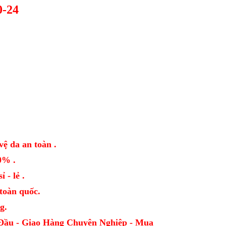
-24
vệ da an toàn .
0% .
 - lẻ .
oàn quốc.
g.
Đầu - Giao Hàng Chuyên Nghiệp - Mua