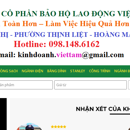
HÒNG SẠCH
NGÀNH ĐIỆN
BĂNG DÍNH
STANLEY
CÔNG TRÌNH
NGÀNH Đ