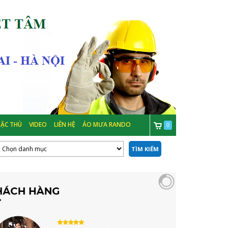
ẶC THÙ
VIDEO
LIÊN HỆ
ÁO MƯA RANDO
0
TÌM KIẾM