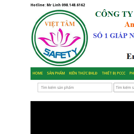
Hotline: Mr Linh
098.148.6162
HOME
SẢN PHẨM
KIẾN THỨC BHLĐ
THIẾT BỊ PCCC
P