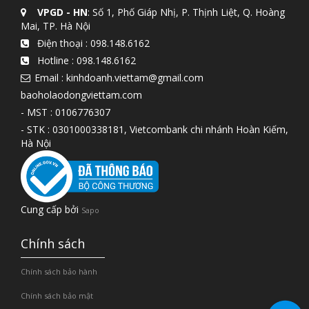
VPGD - HN
: Số 1, Phố Giáp Nhị, P. Thịnh Liệt, Q. Hoàng
Mai, TP. Hà Nội
Điện thoại :
098.148.6162
Hotline :
098.148.6162
Email : kinhdoanh.viettam@gmail.com
baoholaodongviettam.com
- MST : 0106776307
- STK : 0301000338181, Vietcombank chi nhánh Hoàn Kiếm,
Hà Nội
Cung cấp bởi
Sapo
Chính sách
Chính sách bảo hành
Chính sách bảo mật