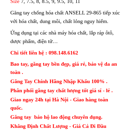
Size
7, 7.5, 8, 8.5, 9, 9.5, 10, 11
Găng tay chống hóa chất ANSELL 29-865
tiếp xúc
với hóa chất, dung môi, chất lỏng nguy hiểm.
Ứng dụng tại các nhà máy hóa chất, lắp ráp ôtô,
dược phẩm, điện tử…
Chi tiết liên hệ : 098.148.6162
Bao tay, găng tay bền đẹp, giá rẻ, bảo vệ da an
toàn .
Găng Tay Chính Hãng Nhập Khẩu 100% .
Phân phối găng tay chất lượng tốt giá sỉ - lẻ .
Giao ngay 24h tại Hà Nội - Giao hàng toàn
quốc.
Găng tay bảo hộ lao động chuyên dụng.
Khẳng Định Chất Lượng - Giá Cả Đi Đầu