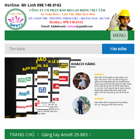
Hotline: Mr Linh
098.148.6162
MENU
TÌM KIẾM
TRANG CHỦ
Găng tay Ansell 29-865