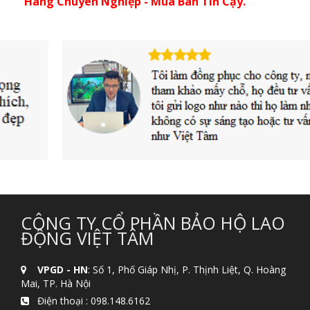
Hàng Chuyên Nghiệp - Mua Bán Tin Cậy.
CÔNG TY CỔ PHẦN BẢO HỘ LAO
ĐỘNG VIỆT TÂM
VPGD - HN
: Số 1, Phố Giáp Nhị, P. Thịnh Liệt, Q. Hoàng
Mai, TP. Hà Nội
Điện thoại :
098.148.6162