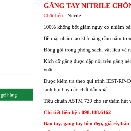
GĂNG TAY NITRILE CHỐ
Chất liệu :
Nitrile
100% không bột giảm nguy cơ nhiễm bẩ
Bề mặt nhám tạo khả năng cầm nắm trong
Đóng gói trong phòng sạch, vật liệu và 
Kích cỡ găng được dập nổi trên găng nên
xuất.
Được kiểm tra theo qui trình IEST-RP-CC
sinh bụi hay các chất dẫn xuất
giỏ hàng
Tiêu chuẩn ASTM 739 cho sự thấm hút v
Chi tiết liên hệ : 098.148.6162
Bao tay, găng tay bền đẹp, giá rẻ, bảo 