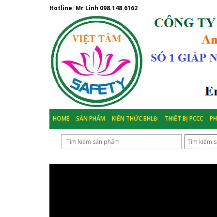
Hotline: Mr Linh
098.148.6162
HOME
SẢN PHẨM
KIẾN THỨC BHLĐ
THIẾT BỊ PCCC
P