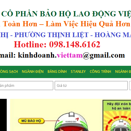
HÒNG SẠCH
NGÀNH ĐIỆN
BĂNG DÍNH
STANLEY
CÔNG TRÌNH
NGÀNH Đ