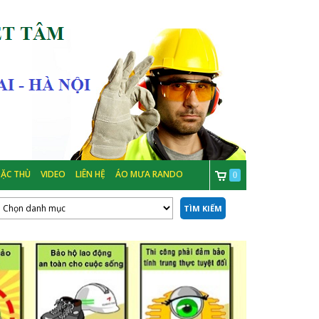
ẶC THÙ
VIDEO
LIÊN HỆ
ÁO MƯA RANDO
0
TÌM KIẾM